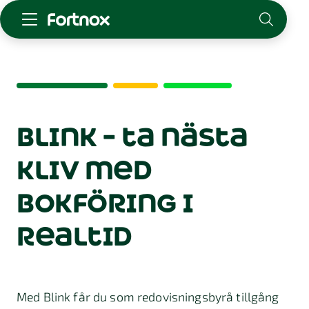
Starta företag
Skaffa Fortnox
För redovisningsbyrån
Kunskap & inspiration
blink – ta nästa
kliv med
Logga in
Kontakt
bokföring i
Om Fortnox
Karriär
realtid
Kontakt
Med Blink får du som redovisningsbyrå tillgång