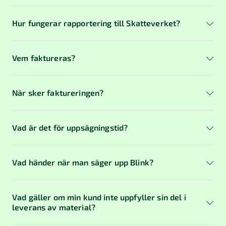
Klicka på Digital byrå-licensen för personen
Hur fungerar rapportering till Skatteverket?
som ska tilldelas behörighet.
Markera alternativet “Beställa och
Vem faktureras?
administrera Blink” i listan.
Spara.
När sker faktureringen?
Vad är det för uppsägningstid?
Vad händer när man säger upp Blink?
Vad gäller om min kund inte uppfyller sin del i
leverans av material?