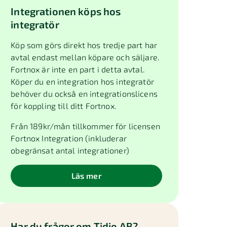
Integrationen köps hos
integratör
Köp som görs direkt hos tredje part har
avtal endast mellan köpare och säljare.
Fortnox är inte en part i detta avtal.
Köper du en integration hos integratör
behöver du också en integrationslicens
för koppling till ditt Fortnox.
Från
189
kr/mån tillkommer för licensen
Fortnox Integration (inkluderar
obegränsat antal integrationer)
Läs mer
Har du frågor om
Tidio AB
?