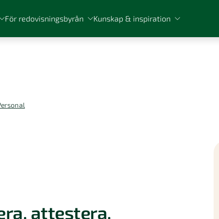
För redovisningsbyrån
Kunskap & inspiration
Personal
ra, attestera,