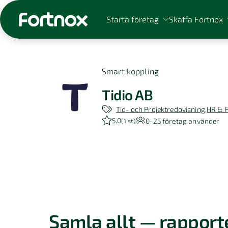
Starta företag
Skaffa Fortnox
Smart koppling
Tidio AB
Sök på Fortnox
Tid- och Projektredovisning
HR & 
5.0
0-25
företag använder
(
1 st
)
Samla allt — rapporte