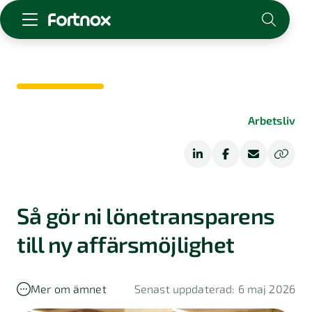
Starta företag
Skaffa Fortnox
För redovisningsbyrån
Arbetsliv
Kunskap & inspiration
Logga in
Kontakt
Om Fortnox
Så gör ni lönetransparens
Karriär
till ny affärsmöjlighet
Kontakt
Mer om ämnet
Senast uppdaterad: 6 maj 2026