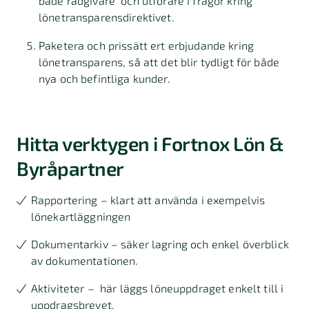
både rådgivare och utförare i frågor kring
Gör dina lönekriterier tydliga och
lönetransparensdirektivet.
könsneutrala.
Paketera och prissätt ert erbjudande kring
+ Analysera om kvinnor och män har lika
lönetransparens, så att det blir tydligt för både
lön för lika eller likvärdigt arbete.
nya och befintliga kunder.
+ Jämför löneutveckling för anställda som
varit föräldralediga.
Hitta verktygen i Fortnox Lön &
+ Dokumentera och åtgärda eventuella
osakliga skillnader.
Byråpartner
Rapportering – klart att använda i exempelvis
lönekartläggningen
Dokumentarkiv – säker lagring och enkel överblick
Gör en årlig skriftlig lönekartläggning.
av dokumentationen.
Ange lön eller lönespann vid rekrytering.
Aktiviteter – här läggs löneuppdraget enkelt till i
Gör dina lönekriterier tydliga och
uppdragsbrevet.