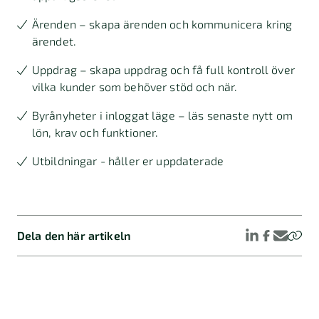
könsneutrala.
Ärenden – skapa ärenden och kommunicera kring
Analysera om kvinnor och män har lika lön
ärendet.
för lika eller likvärdigt arbete.
Uppdrag – skapa uppdrag och få full kontroll över
Jämför löneutveckling för anställda som
vilka kunder som behöver stöd och när.
varit föräldralediga.
Byrånyheter i inloggat läge – läs senaste nytt om
Dokumentera och åtgärda eventuella
lön, krav och funktioner.
osakliga skillnader.
Utbildningar - håller er uppdaterade
+ Rapportera årligen löneskillnader till
Diskrimineringsombudsmannen.
+ Redovisa könsfördelning och
Dela den här artikeln
genomsnittslöner per kategori.
+ Om löneskillnader överstiger fem
procent krävs ytterligare redogörelse och
en eventuell åtgärdsplan.