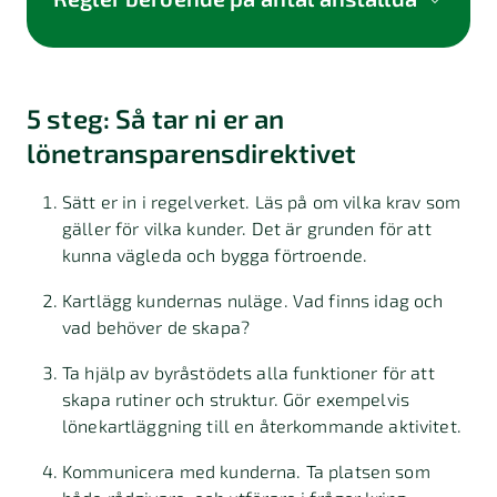
5 steg: Så tar ni er an
lönetransparensdirektivet
Gör en årlig skriftlig lönekartläggning.
Sätt er in i regelverket. Läs på om vilka krav som
Ange lön eller lönespann vid rekrytering.
gäller för vilka kunder. Det är grunden för att
kunna vägleda och bygga förtroende.
Gör dina lönekriterier tydliga och
könsneutrala.
Kartlägg kundernas nuläge. Vad finns idag och
vad behöver de skapa?
Ta hjälp av byråstödets alla funktioner för att
skapa rutiner och struktur. Gör exempelvis
Gör en årlig skriftlig lönekartläggning.
lönekartläggning till en återkommande aktivitet.
Ange lön eller lönespann vid rekrytering.
Kommunicera med kunderna. Ta platsen som