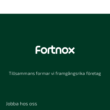
+ Genomför en gemensam lönebedömning
med arbetstagarsidan vid större
skillnader.
+ Upprätta en åtgärdsplan för jämställda
löner.
Tillsammans formar vi framgångsrika företag
Jobba hos oss