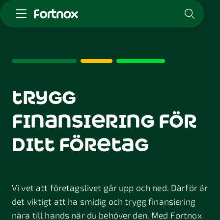
Starta företag
Skaffa Fortnox
För redovisningsbyrån
Kunskap & inspiration
trygg
finansiering för
Logga in
Kontakt
ditt företag
Om Fortnox
Karriär
Kontakt
Vi vet att företagslivet går upp och ned. Därför är
det viktigt att ha smidig och trygg finansiering
nära till hands när du behöver den. Med Fortnox