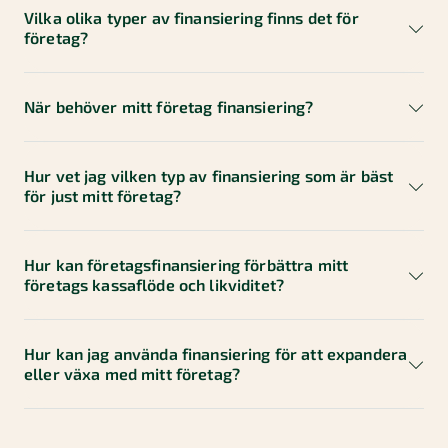
Vilka olika typer av finansiering finns det för
företag?
När behöver mitt företag finansiering?
Hur vet jag vilken typ av finansiering som är bäst
för just mitt företag?
Eget kapital
är pengar som du som ägare
investerar i företaget.
Hur kan företagsfinansiering förbättra mitt
Lånefinansiering
innebär att företaget lånar
företags kassaflöde och likviditet?
pengar som måste återbetalas, oftast med
ränta. Detta är den vanligaste formen av
extern finansiering och kan bland annat vara
Vid uppstart och tillväxt
Hur kan jag använda finansiering för att expandera
ett traditionellt banklån eller flexibla
eller växa med mitt företag?
För att hantera långa ledtider mellan inköp
företagskrediter. Men även Fortnox
och kundbetalningar
finansieringstjänster som Fakturaköp och
Betala senare ingår i denna kategori.