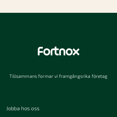
Om ditt företag är säsongsbaserat
Alternativ finansiering,
till exempel
Vid större investeringar eller vid
crowdfunding, bidrag och stipendier.
oförutsedda utgifter
Tillsammans formar vi framgångsrika företag
Jobba hos oss