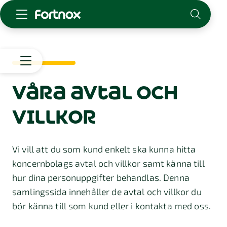
Starta företag
Skaffa Fortnox
För redovisningsbyrån
Integritet
våra avtal
och
&
Kunskap & inspiration
säkerhet
villkor
Cookies
Dataskydd
Logga in
Kontakt
Avtal
Vi vill att du som kund enkelt ska kunna hitta
Säkerhet
Om Fortnox
&
koncernbolags avtal och villkor samt känna till
Karriär
villkor
Bedrägerier
Kontakt
hur dina personuppgifter behandlas. Denna
samlingssida innehåller de avtal och villkor du
Incidenthantering
bör känna till som kund eller i kontakta med oss.
Visselblåsning
Bug