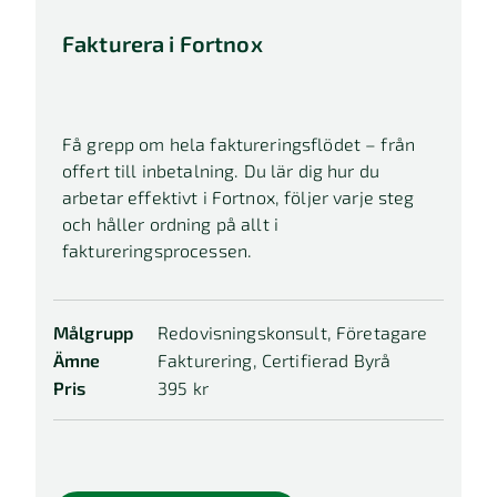
På plats
Fakturera i Fortnox
Paket
Anpassad
Få grepp om hela faktureringsflödet – från
Kostnad
offert till inbetalning. Du lär dig hur du
arbetar effektivt i Fortnox, följer varje steg
Alla
och håller ordning på allt i
faktureringsprocessen.
Kostnadsfri
Målgrupp
Redovisningskonsult, Företagare
Ämne
Fakturering, Certifierad Byrå
Pris
395 kr