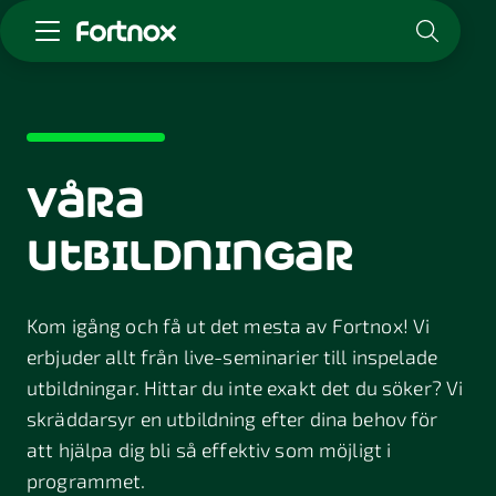
Starta företag
Skaffa Fortnox
För redovisningsbyrån
våra
Kunskap & inspiration
utbildningar
Logga in
Kontakt
Kom igång och få ut det mesta av Fortnox! Vi
Om Fortnox
erbjuder allt från live-seminarier till inspelade
Karriär
Kontakt
utbildningar. Hittar du inte exakt det du söker? Vi
skräddarsyr en utbildning efter dina behov för
att hjälpa dig bli så effektiv som möjligt i
programmet.