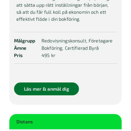
Ämne
att sätta upp rätt inställningar från början,
så att du får full koll på ekonomin och ett
Alla
effektivt flöde i din bokföring.
Bokföring
Digital byrå
Målgrupp
Redovisningskonsult, Företagare
Kundkännedom
Ämne
Bokföring, Certifierad Byrå
Bokslut & Skatt
Pris
495 kr
Rapport & Analys
Fakturering
Visa fler
Läs mer & anmäl dig
Utbildningstyp
Alla
Inspelad
Distans
Distans