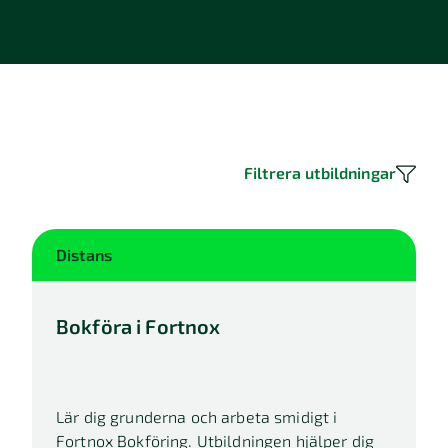
Filtrera utbildningar
Distans
Målgrupp
Alla
Bokföra i Fortnox
Redovisningskonsult
Företagare
Lär dig grunderna och arbeta smidigt i
Fortnox Bokföring. Utbildningen hjälper dig