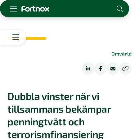
Starta företag
Skaffa Fortnox
För redovisningsbyrån
Start
Omvärld
Kunskap & inspiration
Arbetsliv
Rådgivning
Logga in
Kontakt
Digitalisering
Om Fortnox
Dubbla vinster när vi
Karriär
Omvärld
tillsammans bekämpar
Kontakt
penningtvätt och
terrorismfinansiering