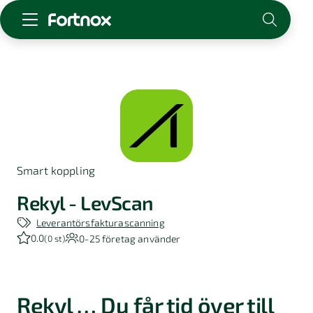
Starta företag
Skaffa Fortnox
För redovisningsbyrån
Kunskap & inspiration
Smart koppling
Logga in
Kontakt
Rekyl - LevScan
Om Fortnox
Leverantörsfakturascanning
Karriär
0.0
0-25
företag använder
(
0 st
)
Kontakt
Rekyl … Du får tid över till