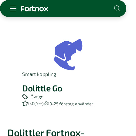
Starta företag
Skaffa Fortnox
För redovisningsbyrån
Kunskap & inspiration
Smart koppling
Logga in
Kontakt
Dolittle Go
Om Fortnox
Övrigt
Karriär
0.0
0-25
företag använder
(
0 st
)
Kontakt
Dolittler Fortnox-