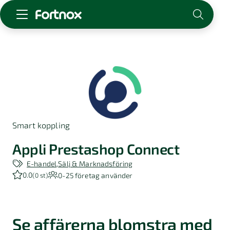
Starta företag
Skaffa Fortnox
För redovisningsbyrån
Kunskap & inspiration
Smart koppling
Logga in
Kontakt
Appli Prestashop Connect
Om Fortnox
E-handel
Sälj & Marknadsföring
Karriär
0.0
0-25
företag använder
(
0 st
)
Kontakt
Se affärerna blomstra med