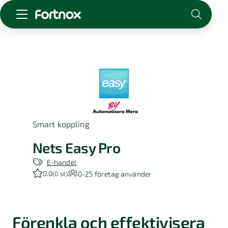
Starta företag
Skaffa Fortnox
För redovisningsbyrån
Kunskap & inspiration
Smart koppling
Logga in
Kontakt
Nets Easy Pro
Om Fortnox
E-handel
Karriär
0.0
0-25
företag använder
(
0 st
)
Kontakt
Förenkla och effektivisera