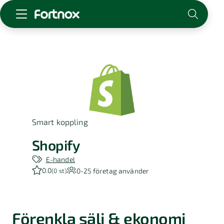
Starta företag
Skaffa Fortnox
För redovisningsbyrån
Kunskap & inspiration
Smart koppling
Logga in
Kontakt
Shopify
Om Fortnox
E-handel
Karriär
0.0
0-25
företag använder
(
0 st
)
Kontakt
Förenkla sälj & ekonomi