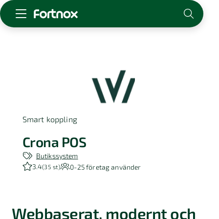
Starta företag
Skaffa Fortnox
För redovisningsbyrån
Kunskap & inspiration
Smart koppling
Logga in
Kontakt
Crona POS
Om Fortnox
Butikssystem
Karriär
3.4
0-25
företag använder
(
35 st
)
Kontakt
Webbaserat, modernt och