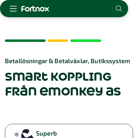
Starta företag
Skaffa Fortnox
För redovisningsbyrån
Kunskap & inspiration
Betallösningar & Betalväxlar, Butikssystem
smart koppling
Logga in
Kontakt
från emonkey as
Om Fortnox
Karriär
Kontakt
Superb