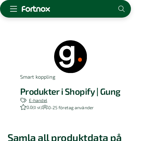
Starta företag
Skaffa Fortnox
För redovisningsbyrån
Kunskap & inspiration
Smart koppling
Logga in
Kontakt
Produkter i Shopify | Gung
Om Fortnox
E-handel
Karriär
0.0
0-25
företag använder
(
0 st
)
Kontakt
Samla all produktdata på