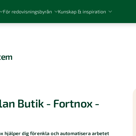
För redovisningsbyrån
Kunskap & inspiration
stem
an Butik - Fortnox -
nox hjälper dig förenkla och automatisera arbetet