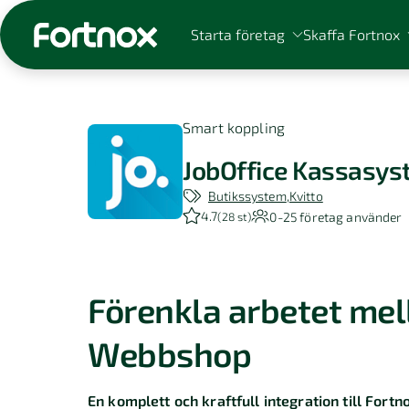
Starta företag
Skaffa Fortnox
Smart koppling
JobOffice Kassasy
Sök på Fortnox
Butikssystem
Kvitto
4.7
0-25
företag använder
(
28 st
)
Förenkla arbetet mell
Webbshop
En komplett och kraftfull integration till Fort