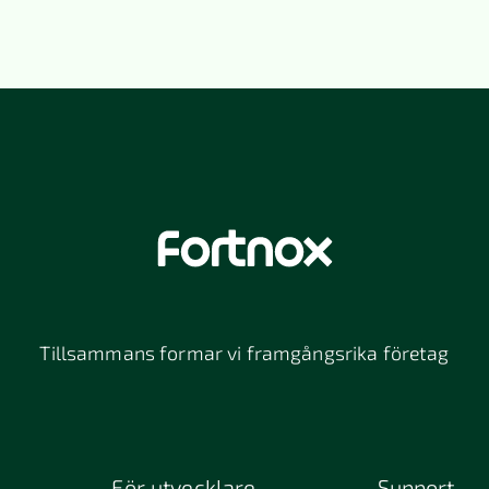
Tillsammans formar vi framgångsrika företag
För utvecklare
Support