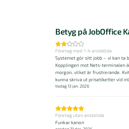
Betyg på JobOffice 
Företag med 1-4 anställda
Systemet gör sitt jobb – vi kan ta
Kopplingen mot Nets-terminalen är
morgon, vilket är frustrerande. Kvi
kunna skriva ut prisetiketter vid i
tisdag 13 jan. 2026
onödigt omständligt. Mycket förbät
Företag utan anställda
Funkar kanon
onsdag 31 dec. 2025