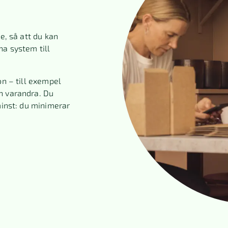
e, så att du kan
na system till
on – till exempel
n varandra. Du
minst: du minimerar