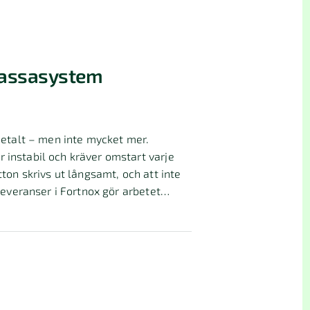
Kassasystem
 betalt – men inte mycket mer.
 instabil och kräver omstart varje
tton skrivs ut långsamt, och att inte
nleveranser i Fortnox gör arbetet
tringspotential.