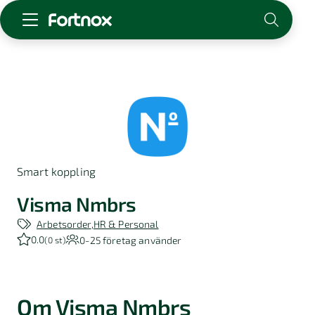
Starta företag
Skaffa Fortnox
För redovisningsbyrån
Kunskap & inspiration
Smart koppling
Logga in
Kontakt
Visma Nmbrs
Om Fortnox
Arbetsorder
HR & Personal
Karriär
0.0
0-25
företag använder
(
0 st
)
Kontakt
Om Visma Nmbrs