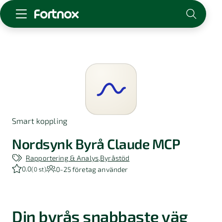
Starta företag
Skaffa Fortnox
För redovisningsbyrån
Kunskap & inspiration
Smart koppling
Logga in
Kontakt
Nordsynk Byrå Claude MCP
Om Fortnox
Rapportering & Analys
Byråstöd
Karriär
0.0
0-25
företag använder
(
0 st
)
Kontakt
Din byrås snabbaste väg