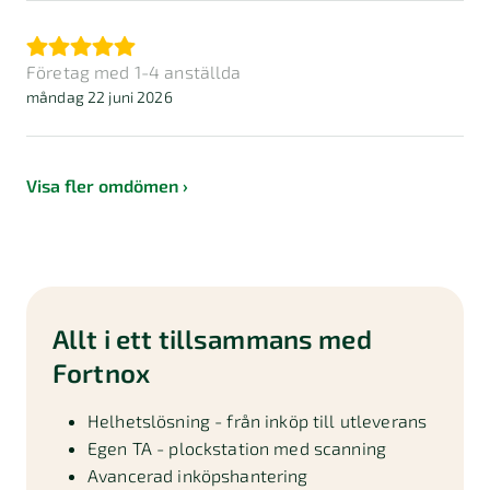
Nyehandel om de använder olika e-postadresser.
Möjligheten att slå samman kunder finns inte i
Företag med 1-4 anställda
Nyehandel. Inte bra.
måndag 22 juni 2026
Visa fler omdömen
Allt i ett tillsammans med
Fortnox
Helhetslösning - från inköp till utleverans
Egen TA - plockstation med scanning
Avancerad inköpshantering