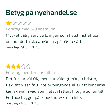
Betyg på nyehandel.se
Företag med 5-9 anställda
Mycket dålig service & ingen som helst instruktion
om hur detta ska användas på bästa sätt.
måndag 29 juni 2026
Företag med 1-4 anställda
Det funkar väl OK, men har väldigt många brister,
t.ex. att vissa fält inte är tvingande eller att kunderna
kan skriva in vad som helst i fälten. Integrationen till
Fortnox bygger på e-postadress och inte
onsdag 24 juni 2026
organisationsnummer, vilket är helt galet. Det leder
dessutom till att vissa kunder blir dubbelt upplagda i