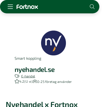
Starta företag
Skaffa Fortnox
För redovisningsbyrån
Kunskap & inspiration
Smart koppling
Logga in
Kontakt
nyehandel.se
Om Fortnox
E-handel
Karriär
4.2
0-25
företag använder
(
12 st
)
Kontakt
Nyehandel x Fortnox