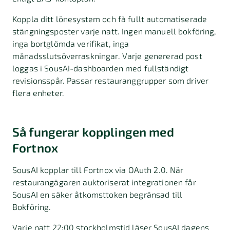
Koppla ditt lönesystem och få fullt automatiserade
stängningsposter varje natt. Ingen manuell bokföring,
inga bortglömda verifikat, inga
månadsslutsöverraskningar. Varje genererad post
loggas i SousAI-dashboarden med fullständigt
revisionsspår. Passar restauranggrupper som driver
flera enheter.
Så fungerar kopplingen med
Fortnox
SousAI kopplar till Fortnox via OAuth 2.0. När
restaurangägaren auktoriserat integrationen får
SousAI en säker åtkomsttoken begränsad till
Bokföring.
Varje natt 22:00 stockholmstid läser SousAI dagens