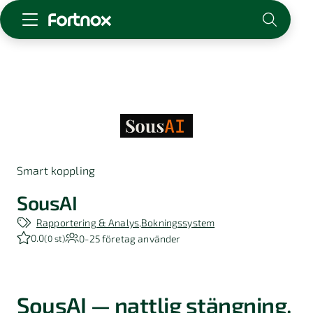
Starta företag
Skaffa Fortnox
För redovisningsbyrån
Kunskap & inspiration
Smart koppling
Logga in
Kontakt
SousAI
Om Fortnox
Rapportering & Analys
Bokningssystem
Karriär
0.0
0-25
företag använder
(
0 st
)
Kontakt
SousAI — nattlig stängning,