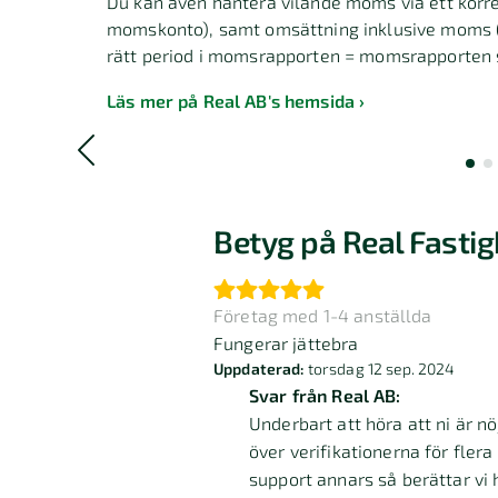
Du kan även hantera vilande moms via ett korre
momskonto), samt omsättning inklusive moms (v
rätt period i momsrapporten = momsrapporten 
Läs mer på Real AB's hemsida
Betyg på Real Fasti
Företag med 1-4 anställda
Fungerar jättebra
Uppdaterad:
torsdag 12 sep. 2024
Svar från Real AB:
Underbart att höra att ni är nöj
över verifikationerna för fler
support annars så berättar vi h