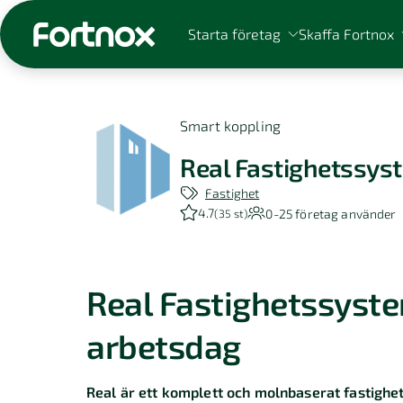
Starta företag
Skaffa Fortnox
Smart koppling
Real Fastighetssys
Sök på Fortnox
Fastighet
4.7
0-25
företag använder
(
35 st
)
Real Fastighetssyste
arbetsdag
Real är ett komplett och molnbaserat fastigh