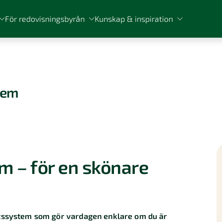
För redovisningsbyrån
Kunskap & inspiration
tem
m – för en skönare
etssystem som gör vardagen enklare om du är