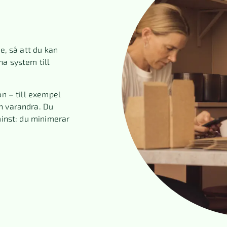
e, så att du kan
na system till
on – till exempel
n varandra. Du
minst: du minimerar