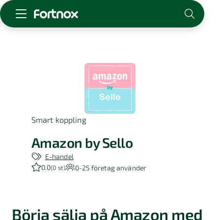
Starta företag
Skaffa Fortnox
För redovisningsbyrån
Kunskap & inspiration
Smart koppling
Logga in
Kontakt
Amazon by Sello
Om Fortnox
E-handel
Karriär
0.0
0-25
företag använder
(
0 st
)
Kontakt
Börja sälja på Amazon med