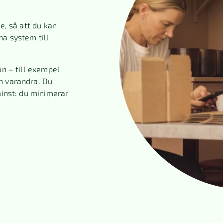
e, så att du kan
na system till
on – till exempel
n varandra. Du
minst: du minimerar