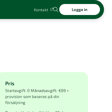
Logga in
Kontakt
Pris
Startavgift: 0 Månadsavgift: €89 +
provision som baseras på din
försäljning