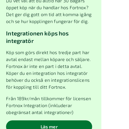
Du vet väl att du alltid har 30 dagars
öppet köp när du handlar hos Fortnox?
Det ger dig gott om tid att komma igång
och se hur kopplingen fungerar för dig.
Integrationen köps hos
integratör
Köp som görs direkt hos tredje part har
avtal endast mellan köpare och säljare.
Fortnox är inte en part i detta avtal.
Köper du en integration hos integratör
behöver du också en integrationslicens
för koppling till ditt Fortnox.
Från
189
kr/mån tillkommer för licensen
Fortnox Integration (inkluderar
obegränsat antal integrationer)
Läs mer