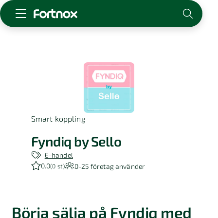
Starta företag
Skaffa Fortnox
För redovisningsbyrån
Kunskap & inspiration
Smart koppling
Logga in
Kontakt
Fyndiq by Sello
Om Fortnox
E-handel
Karriär
0.0
0-25
företag använder
(
0 st
)
Kontakt
Börja sälja på Fyndiq med