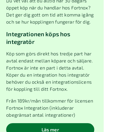
Du vet väl att du alltid har 30 dagars
öppet köp när du handlar hos Fortnox?
Det ger dig gott om tid att komma igång
och se hur kopplingen fungerar för dig.
Integrationen köps hos
integratör
Köp som görs direkt hos tredje part har
avtal endast mellan köpare och säljare.
Fortnox är inte en part i detta avtal.
Köper du en integration hos integratör
behöver du också en integrationslicens
för koppling till ditt Fortnox.
Från
189
kr/mån tillkommer för licensen
Fortnox Integration (inkluderar
obegränsat antal integrationer)
Läs mer