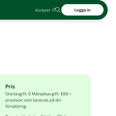
Logga in
Kontakt
Pris
Startavgift: 0 Månadsavgift: €89 +
provision som baseras på din
försäljning