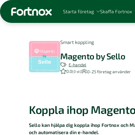
Starta företag
Skaffa Fortnox
Smart koppling
Magento by Sello
Sök på Fortnox
E-handel
0.0
0-25
företag använder
(
0 st
)
Koppla ihop Magento
Sello kan hjälpa dig koppla ihop Fortnox och Ma
och automatisera din e-handel.