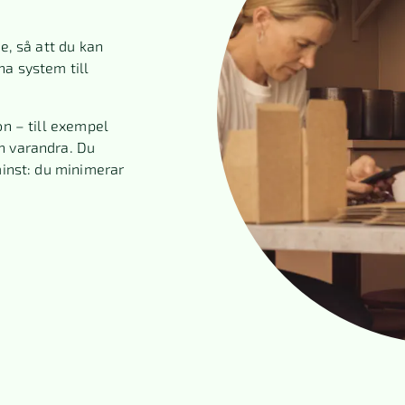
e, så att du kan
na system till
on – till exempel
n varandra. Du
minst: du minimerar