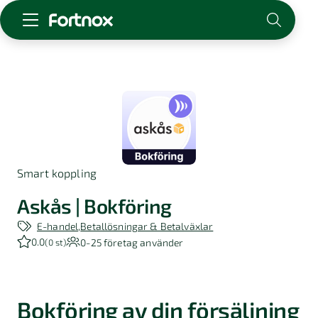
Starta företag
Skaffa Fortnox
För redovisningsbyrån
Kunskap & inspiration
Smart koppling
Logga in
Kontakt
Askås | Bokföring
Om Fortnox
E-handel
Betallösningar & Betalväxlar
Karriär
0.0
0-25
företag använder
(
0 st
)
Kontakt
Bokföring av din försäljning