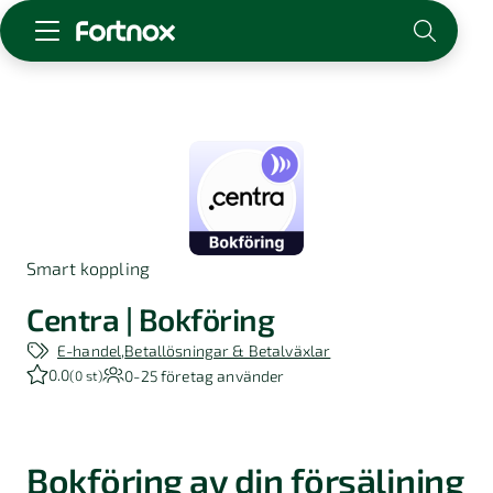
Starta företag
Skaffa Fortnox
För redovisningsbyrån
Kunskap & inspiration
Smart koppling
Logga in
Kontakt
Centra | Bokföring
Om Fortnox
E-handel
Betallösningar & Betalväxlar
Karriär
0.0
0-25
företag använder
(
0 st
)
Kontakt
Bokföring av din försäljning