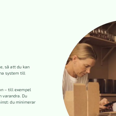
e, så att du kan
na system till
on – till exempel
n varandra. Du
minst: du minimerar