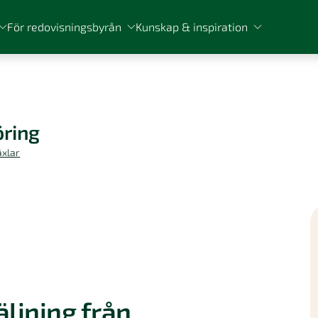
För redovisningsbyrån
Kunskap & inspiration
öring
äxlar
äljning från