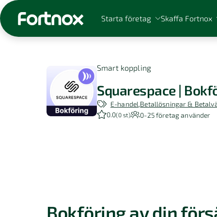
Starta företag
Skaffa Fortnox
Smart koppling
Squarespace | Bokf
Sök på Fortnox
E-handel
Betallösningar & Betalv
0.0
0-25
företag använder
(
0 st
)
Bokföring av din förs