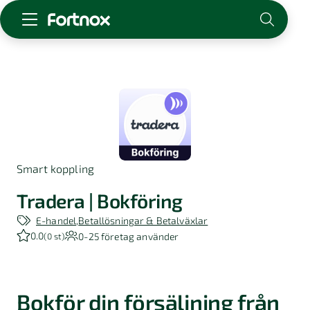
Starta företag
Skaffa Fortnox
För redovisningsbyrån
Kunskap & inspiration
Smart koppling
Logga in
Kontakt
Tradera | Bokföring
Om Fortnox
E-handel
Betallösningar & Betalväxlar
Karriär
0.0
0-25
företag använder
(
0 st
)
Kontakt
Bokför din försäljning från