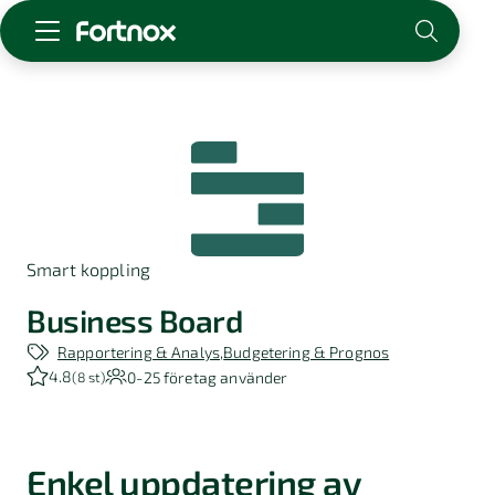
Starta företag
Skaffa Fortnox
För redovisningsbyrån
Kunskap & inspiration
Smart koppling
Logga in
Kontakt
Business Board
Om Fortnox
Rapportering & Analys
Budgetering & Prognos
Karriär
4.8
0-25
företag använder
(
8 st
)
Kontakt
Enkel uppdatering av