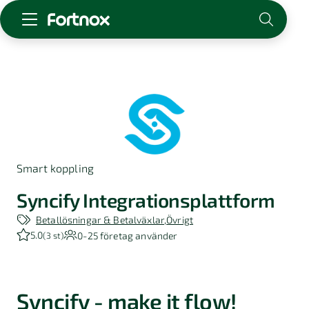
Starta företag
Skaffa Fortnox
För redovisningsbyrån
Kunskap & inspiration
Smart koppling
Logga in
Kontakt
Syncify Integrationsplattform
Om Fortnox
Betallösningar & Betalväxlar
Övrigt
Karriär
5.0
0-25
företag använder
(
3 st
)
Kontakt
Syncify - make it flow!