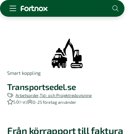
Starta företag
Skaffa Fortnox
För redovisningsbyrån
Kunskap & inspiration
Smart koppling
Logga in
Kontakt
Transportsedel.se
Om Fortnox
Arbetsorder
Tid- och Projektredovisning
Karriär
5.0
0-25
företag använder
(
1 st
)
Kontakt
Från körrapport till faktura