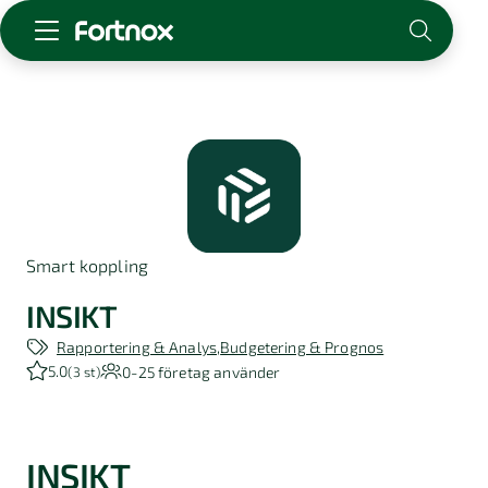
Starta företag
Skaffa Fortnox
För redovisningsbyrån
Kunskap & inspiration
Smart koppling
Logga in
Kontakt
INSIKT
Om Fortnox
Rapportering & Analys
Budgetering & Prognos
Karriär
5.0
0-25
företag använder
(
3 st
)
Kontakt
INSIKT