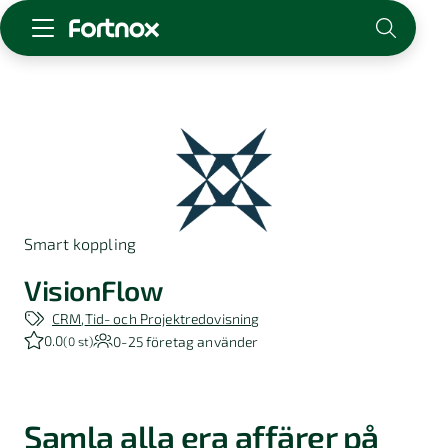
Starta företag
Skaffa Fortnox
För redovisningsbyrån
Kunskap & inspiration
Smart koppling
Logga in
Kontakt
VisionFlow
Om Fortnox
CRM
Tid- och Projektredovisning
Karriär
0.0
0-25
företag använder
(
0 st
)
Kontakt
Samla alla era affärer på