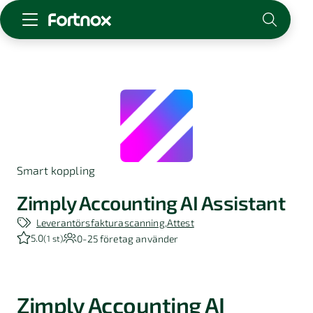
Starta företag
Skaffa Fortnox
För redovisningsbyrån
Kunskap & inspiration
Smart koppling
Logga in
Kontakt
Zimply Accounting AI Assistant
Om Fortnox
Leverantörsfakturascanning
Attest
Karriär
5.0
0-25
företag använder
(
1 st
)
Kontakt
Zimply Accounting AI