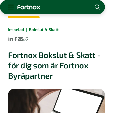
Starta företag
Inspelad
|
Bokslut & Skatt
Skaffa Fortnox
För redovisningsbyrån
Kunskap & inspiration
Fortnox Bokslut & Skatt -
Logga in
för dig som är Fortnox
Kontakt
Byråpartner
Om Fortnox
Karriär
Kontakt