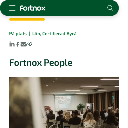
Starta företag
På plats
|
Lön, Certifierad Byrå
Skaffa Fortnox
För redovisningsbyrån
Kunskap & inspiration
Fortnox People
Logga in
Kontakt
Om Fortnox
Karriär
Kontakt