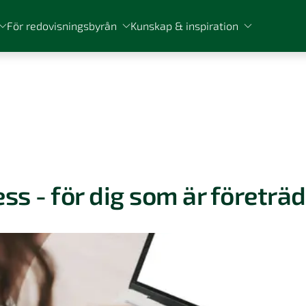
För redovisningsbyrån
Kunskap & inspiration
ss - för dig som är företrä