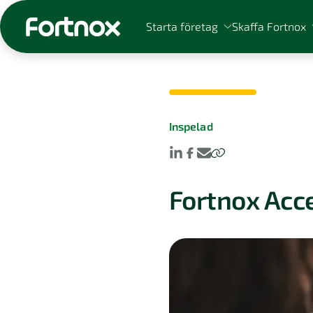
Starta företag
Skaffa Fortnox
Inspelad
Sök på Fortnox
Fortnox Acce