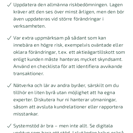
Uppdatera den allmänna riskbedömningen. Lagen
kräver att den ses över minst årligen, men den bör
även uppdateras vid större förändringar i
verksamheten.
Var extra uppmärksam på sådant som kan
innebära en högre risk, exempelvis oväntade eller
oklara förändringar, t.ex. ett aktieägartillskott som
enligt kunden måste hanteras mycket skyndsamt.
Använd en checklista för att identifiera avvikande
transaktioner.
Nätverka och lär av andra byråer, särskilt om du
tillhör en liten byrå utan möjlighet att ha egna
experter. Diskutera hur ni hanterar utmaningar,
såsom att avsluta kundrelationer eller rapportera
misstankar.
Systemstöd är bra – men inte allt. Se digitala
verktyg som bara ett stöd. I slutändan krävs också