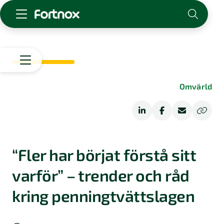
Starta företag
Skaffa Fortnox
För redovisningsbyrån
Start
Omvärld
Kunskap & inspiration
Arbetsliv
Rådgivning
Logga in
Kontakt
Digitalisering
Om Fortnox
“Fler har börjat förstå sitt
Karriär
Omvärld
varför” – trender och råd
Kontakt
kring penningtvättslagen