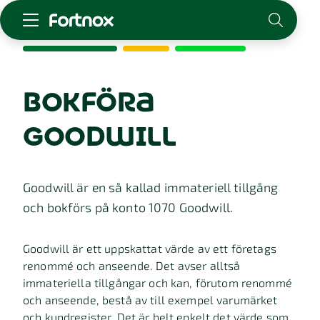
Starta företag
Skaffa Fortnox
bokföra
För redovisningsbyrån
goodwill
Kunskap & inspiration
Logga in
Goodwill är en så kallad immateriell tillgång
Kontakt
och bokförs på konto 1070 Goodwill.
Om Fortnox
Karriär
Goodwill är ett uppskattat värde av ett företags
Kontakt
renommé och anseende. Det avser alltså
immateriella tillgångar och kan, förutom renommé
och anseende, bestå av till exempel varumärket
och kundregister. Det är helt enkelt det värde som