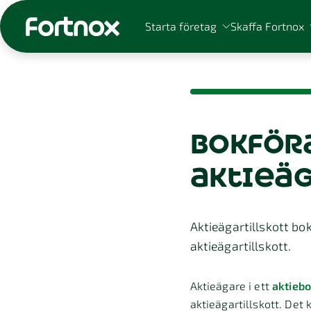
Starta företag
Skaffa Fortnox
bokföra
Sök på Fortnox
aktieäg
Aktieägartillskott bo
aktieägartillskott.
Aktieägare i ett
aktiebo
aktieägartillskott. Det