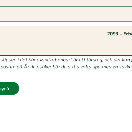
2093 – Erh
tipsen i det här avsnittet enbart är ett förslag, och det kan f
posten på. Är du osäker bör du alltid kolla upp med en sakk
byrå