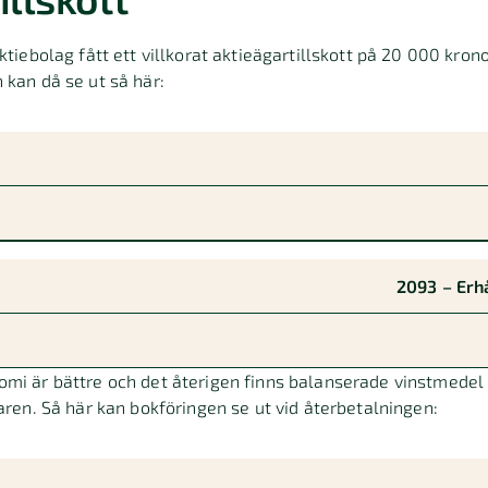
ktiebolag fått ett villkorat aktieägartillskott på 20 000 kron
 kan då se ut så här:
Debet
Kredit
2093 – Erh
mi är bättre och det återigen finns balanserade vinstmedel k
garen. Så här kan bokföringen se ut vid återbetalningen:
Debet
Kredit