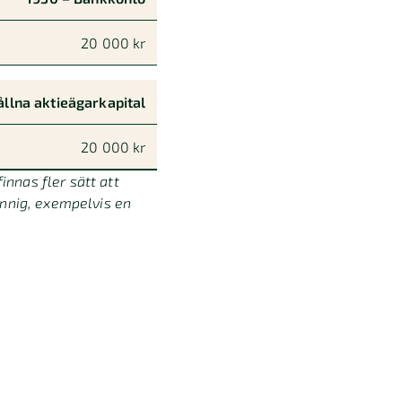
20 000 kr
ållna aktieägarkapital
20 000 kr
innas fler sätt att
unnig, exempelvis en