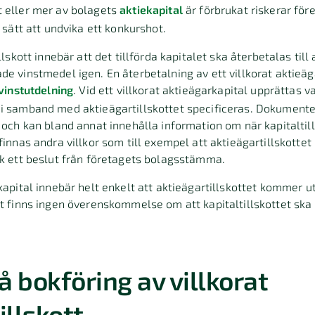
t eller mer av bolagets
aktiekapital
är förbrukat riskerar för
t sätt att undvika ett konkurshot.
illskott innebär att det tillförda kapitalet ska återbetalas til
de vinstmedel igen. En återbetalning av ett villkorat aktieäg
vinstutdelning
. Vid ett villkorat aktieägarkapital upprättas va
 i samband med aktieägartillskottet specificeras. Dokumente
t och kan bland annat innehålla information om när kapitaltil
finnas andra villkor som till exempel att aktieägartillskottet 
ck ett beslut från företagets bolagsstämma.
apital innebär helt enkelt att aktieägartillskottet kommer uta
et finns ingen överenskommelse om att kapitaltillskottet ska 
 bokföring av villkorat
illskott