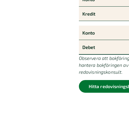
Observera att bokförings
hantera bokföringen av 
redovisningskonsult.
Hitta redovisnings