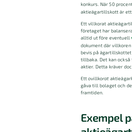
konkurs. När 50 procen
aktieägartillskott är et
Ett villkorat aktieägart
företaget har balansera
alltid ut före eventuell
dokument där villkoren
bevis på ägartillskotte
tillbaka. Det kan också 
aktier. Detta kräver do
Ett
ovillkorat
aktieägark
gåva till bolaget och d
framtiden.
Exempel på
aktieägart