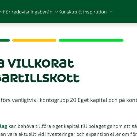
För redovisningsbyrån
Kunskap & inspiration
 villkorat
artillskott
kförs vanligtvis i kontogrupp 20 Eget kapital och på ko
lag
kan behöva tillföra eget kapital till bolaget genom ett så
 kan vara aktuellt vid investeringar och expansion eller om fö