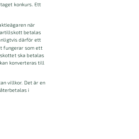
etaget konkurs. Ett
l aktieägaren när
artillskott betalas
nligtvis därför ett
t fungerar som ett
lskottet ska betalas
kan konverteras till
n villkor. Det är en
återbetalas i