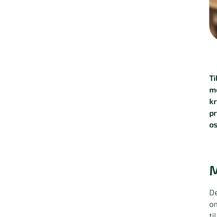
Ti
me
kr
pr
os
M
De
om
ti