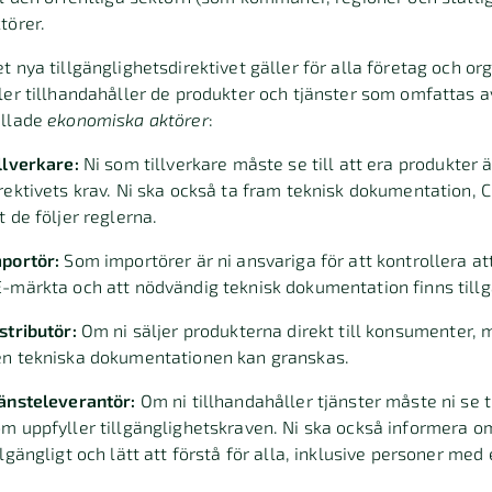
törer.
t nya tillgänglighetsdirektivet gäller för alla företag och org
ler tillhandahåller de produkter och tjänster som omfattas av d
allade
ekonomiska aktörer
:
llverkare:
Ni som tillverkare måste se till att era produkter ä
rektivets krav. Ni ska också ta fram teknisk dokumentation,
t de följer reglerna.
portör:
Som importörer är ni ansvariga för att kontrollera at
-märkta och att nödvändig teknisk dokumentation finns tillg
stributör:
Om ni säljer produkterna direkt till konsumenter, m
n tekniska dokumentationen kan granskas.
änsteleverantör:
Om ni tillhandahåller tjänster måste ni se t
m uppfyller tillgänglighetskraven. Ni ska också informera om
llgängligt och lätt att förstå för alla, inklusive personer med