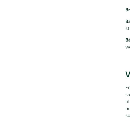
B
B
st
Bä
we
V
Fö
sa
ti
o
so