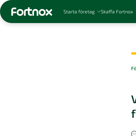
Starta företag
Skaffa Fortnox
Sök på Fortnox
F