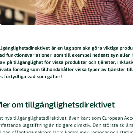
llgänglighetsdirektivet är en lag som ska göra viktiga produ
d funktionsvariationer, som till exempel nedsatt syn eller 
av på tillgänglighet för vissa produkter och tjänster, inklu
ivata företag som tillhandahåller vissa typer av tjänster ti
s förtydliga vad som gäller!
er om tillgänglighetsdirektivet
t nya tillgänglighetsdirektivet, även känt som European Acce
fattande lagstiftning än tidigare direktiv. Den största skillna
ll den offentliga sektorn (som kommuner, regioner och statlig