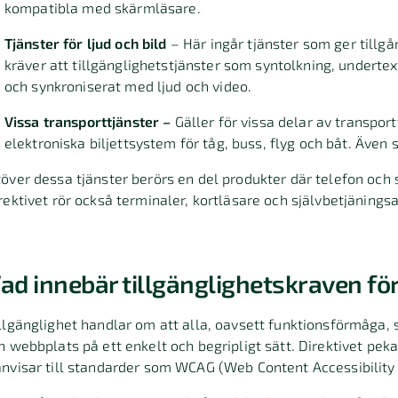
kompatibla med skärmläsare.
Tjänster för ljud och bild
– Här ingår tjänster som ger tillgå
kräver att tillgänglighetstjänster som syntolkning, underte
och synkroniserat med ljud och video.
Vissa transporttjänster –
Gäller för vissa delar av transpo
elektroniska biljettsystem för tåg, buss, flyg och båt. Även 
över dessa tjänster berörs en del produkter där telefon och
rektivet rör också terminaler, kortläsare och självbetjäning
ad innebär tillgänglighetskraven fö
llgänglighet handlar om att alla, oavsett funktionsförmåga,
n webbplats på ett enkelt och begripligt sätt. Direktivet pek
nvisar till standarder som WCAG (Web Content Accessibility