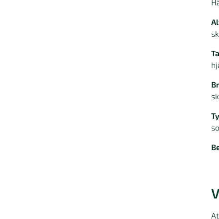
Hä
Al
sk
T
hj
Br
sk
Ty
so
Be
V
At