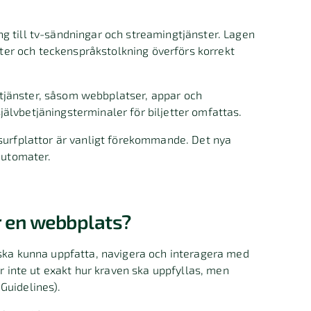
ng till tv-sändningar och streamingtjänster. Lagen
xter och teckenspråkstolkning överförs korrekt
rttjänster, såsom webbplatser, appar och
självbetjäningsterminaler för biljetter omfattas.
 surfplattor är vanligt förekommande. Det nya
sautomater.
r en webbplats?
 ska kunna uppfatta, navigera och interagera med
ar inte ut exakt hur kraven ska uppfyllas, men
 Guidelines).