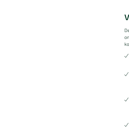
V
De
om
ko