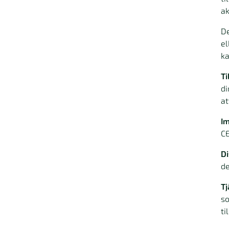
ak
De
el
k
Ti
di
at
Im
CE
Di
de
Tj
so
ti