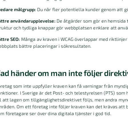
redare målgrupp:
Du når fler potentiella kunder genom att g
ättre användarupplevelse:
De åtgärder som gör en hemsida ti
ruktur och tydliga knappar gör webbplatsen enklare att anv
ttre SEO:
Många av kraven i WCAG överlappar med riktlinjer 
bbplats bättre placeringar i sökresultaten.
ad händer om man inte följer direkti
retag som inte uppfyller kraven kan få varningar från myndi
nktioner.
I Sverige är det Post- och telestyrelsen (PTS) som 
ll att lagen om tillgänglighetsdirektivet följs, men andra my
mråden.
Om ett företag inte följer kraven kan det krävas att b
m företagare ser över dina digitala tjänster i god tid.