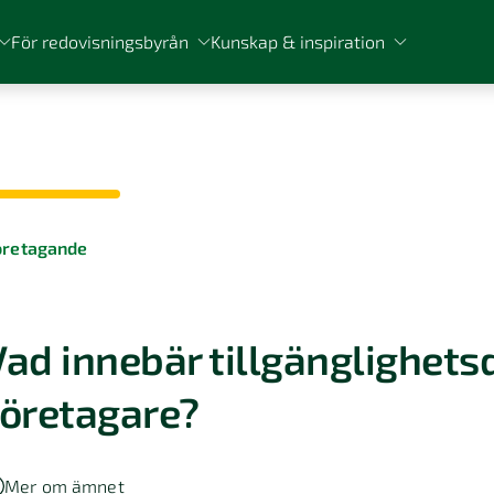
För redovisningsbyrån
Kunskap & inspiration
öretagande
Vad innebär tillgänglighetsd
företagare?
Mer om ämnet