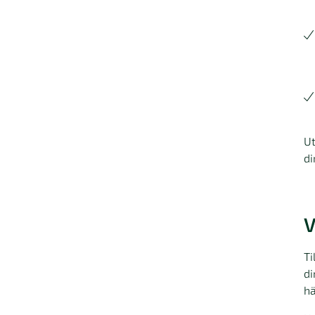
Ut
di
V
Ti
di
hä