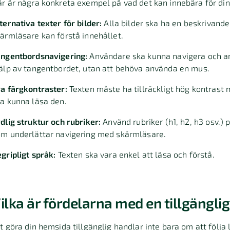
r är några konkreta exempel på vad det kan innebära för di
ternativa texter för bilder:
Alla bilder ska ha en beskrivande
ärmläsare kan förstå innehållet.
angentbordsnavigering:
Användare ska kunna navigera och a
älp av tangentbordet, utan att behöva använda en mus.
a färgkontraster:
Texten måste ha tillräckligt hög kontrast
a kunna läsa den.
dlig struktur och rubriker:
Använd rubriker (h1, h2, h3 osv.) p
m underlättar navigering med skärmläsare.
gripligt språk:
Texten ska vara enkel att läsa och förstå.
ilka är fördelarna med en tillgängli
t göra din hemsida tillgänglig handlar inte bara om att följa 