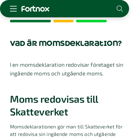
Starta företag
Skaffa Fortnox
vad är momsdeklaration?
För redovisningsbyrån
Kunskap & inspiration
I en momsdeklaration redovisar företaget sin
ingående moms och utgående moms.
Logga in
Kontakt
Om Fortnox
Moms redovisas till
Karriär
Kontakt
Skatteverket
Momsdeklarationen gör man till Skatteverket för
att redovisa sin ingående moms och utgående