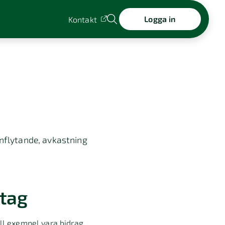
Logga in
Kontakt
inflytande, avkastning
etag
ill exempel vara bidrag,