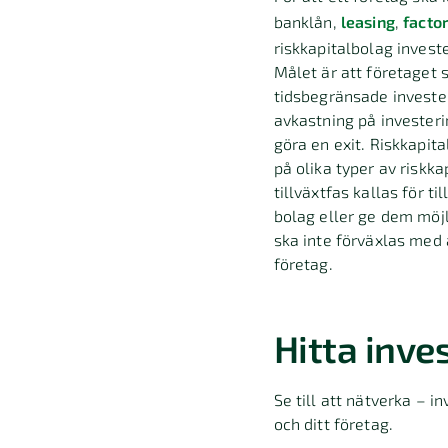
banklån,
leasing
,
facto
riskkapitalbolag investe
Målet är att företaget s
tidsbegränsade investeri
avkastning på investeri
göra en exit. Riskkapita
på olika typer av riskk
tillväxtfas kallas för t
bolag eller ge dem möjl
ska inte förväxlas med
företag.
Hitta inve
Se till att nätverka – 
och ditt företag.