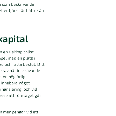
an som beskriver din
ller tjänst är bättre än
kapital
 en riskkapitalist.
mpel med en plats i
d och fatta beslut. Ditt
 krav på tidskrävande
m en hög årlig
r innebära något
nansiering, och vill
esse att företaget går
in mer pengar vid ett