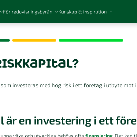
För redovisningsbyrån
Kunskap & inspiration
riskkapital?
 som investeras med hög risk i ett företag i utbyte mot 
 är en investering i ett för
 kunna växa och utvecklas behövs ofta
finansiering
. Det kan t