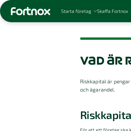
Starta företag
Skaffa Fortnox
vad är 
Sök på Fortnox
Riskkapital är pengar
och ägarandel.
Riskkapital
För att ett företag ska