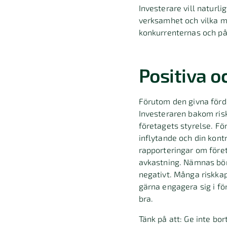
Investerare vill naturli
verksamhet och vilka må
konkurrenternas och på 
Positiva o
Förutom den givna förde
Investeraren bakom risk
företagets styrelse. Fö
inflytande och din kont
rapporteringar om föret
avkastning. Nämnas bör
negativt. Många riskkap
gärna engagera sig i fö
bra.
Tänk på att: Ge inte bo