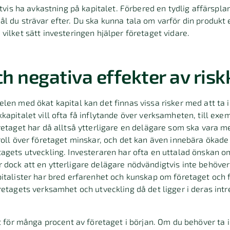
gtvis ha avkastning på kapitalet. Förbered en tydlig affärspl
l du strävar efter. Du ska kunna tala om varför din produkt e
vilket sätt investeringen hjälper företaget vidare.
ch negativa effekter av risk
len med ökat kapital kan det finnas vissa risker med att ta in
kapitalet vill ofta få inflytande över verksamheten, till exe
retaget har då alltså ytterligare en delägare som ska vara me
roll över företaget minskar, och det kan även innebära ökade
agets utveckling. Investeraren har ofta en uttalad önskan o
 dock att en ytterligare delägare nödvändigtvis inte behöve
italister har bred erfarenhet och kunskap om företaget och fi
retagets verksamhet och utveckling då det ligger i deras intr
rt för många procent av företaget i början. Om du behöver ta 