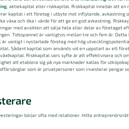
ring
, aktiekapital eller riskkapital. Riskkapital innebär att en r
rar kapital i ett företag i utbyte mot inflytande, avkastning 
ka växa och öka i värde för att ge en god avkastning. Riskkap
ngar med avsikten att sälja hela eller delar av företaget efte
ngen. Tidsspannet är vanligtvis mellan tre och fem år. Detta b
l är vanligt i nystartade företag med hög utvecklingspotential
apital. Sådant kapital som används vid en uppstart av ett före
illväxtkapital. Riskkapital vars syfte är att effektivisera och
ighet att etablera sig på nya marknader kallas för utköpskapi
 affärsänglar som är privatpersoner som investerar pengar o
sterare
investeringar börjar ofta med relationer. Hitta entreprenörsnä