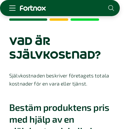
Starta företag
Skaffa Fortnox
vad är
För redovisningsbyrån
självkostnad?
Kunskap & inspiration
Logga in
Självkostnaden beskriver företagets totala
Kontakt
kostnader för en vara eller tjänst.
Om Fortnox
Karriär
Kontakt
Bestäm produktens pris
med hjälp av en