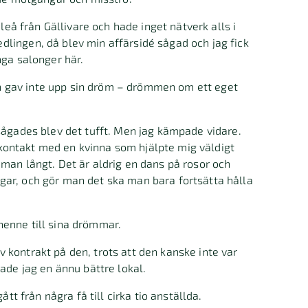
uleå från Gällivare och hade inget nätverk alls i
lingen, då blev min affärsidé sågad och jag fick
nga salonger här.
och gav inte upp sin dröm – drömmen om ett eget
sågades blev det tufft. Men jag kämpade vidare.
 i kontakt med en kvinna som hjälpte mig väldigt
man långt. Det är aldrig en dans på rosor och
gar, och gör man det ska man bara fortsätta hålla
t henne till sina drömmar.
rev kontrakt på den, trots att den kanske inte var
ade jag en ännu bättre lokal.
ått från några få till cirka tio anställda.