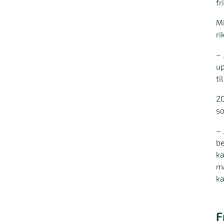
fr
Mi
ri
– 
up
ti
20
s
– 
be
ka
mä
ka
F