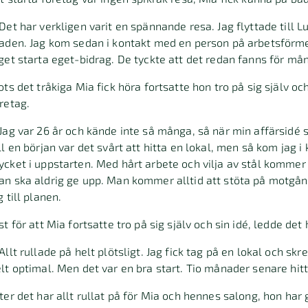
Det har verkligen varit en spännande resa. Jag flyttade till L
aden. Jag kom sedan i kontakt med en person på arbetsförmed
get starta eget-bidrag. De tyckte att det redan fanns för må
ots det tråkiga Mia fick höra fortsatte hon tro på sig själv 
retag.
Jag var 26 år och kände inte så många, så när min affärsidé 
ll en början var det svårt att hitta en lokal, men så kom jag
cket i uppstarten. Med hårt arbete och vilja av stål kommer 
n ska aldrig ge upp. Man kommer alltid att stöta på motgån
g till planen.
st för att Mia fortsatte tro på sig själv och sin idé, ledde de
Allt rullade på helt plötsligt. Jag fick tag på en lokal och sk
lt optimal. Men det var en bra start. Tio månader senare hitt
ter det har allt rullat på för Mia och hennes salong, hon har g