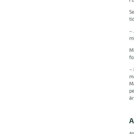
Se
ti
– 
mi
Mi
fo
– 
ma
Må
pe
är
A
At