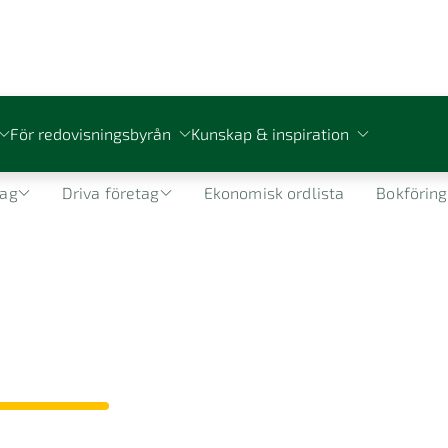
För redovisningsbyrån
Kunskap & inspiration
Företagsguide
tag
Driva företag
Ekonomisk ordlista
Bokföring