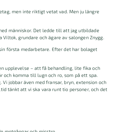
etag, men inte riktigt vetat vad. Men ju längre
ed människor. Det ledde till att jag utbildade
ia Viltok, grundare och ägare av salongen Znygg.
sin första medarbetare. Efter det har bolaget
n upplevelse – att få behandling, lite fika och
r och komma till lugn och ro, som på ett spa.
g. Vi jobbar även med fransar, bryn, extension och
tid tänkt att vi ska vara runt tio personer, och det
både motgångar och misstro.