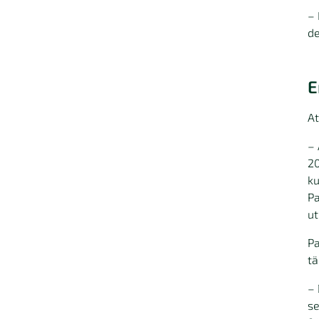
– 
de
E
At
– 
20
ku
Pa
ut
Pa
tä
– 
se