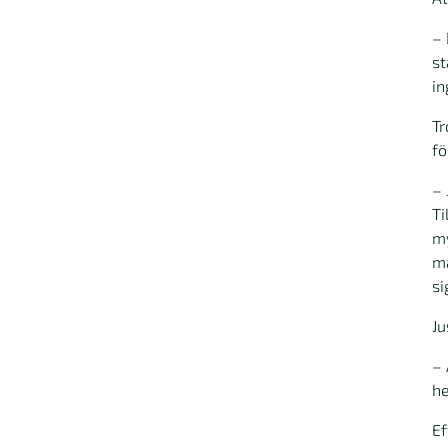
– 
st
in
Tr
fö
– 
Ti
my
ma
si
Ju
– 
he
Ef