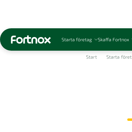
Starta företag
Skaffa Fortnox
Start
Starta före
Sök på Fortnox