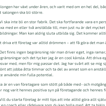
longen har växt under åren, och varit med om en hel del, båd
t salongen ska bli större.
Vi ska inte bli en stor fabrik. Det ska fortfarande vara en p
xa med en eller två anställda till, men just nu är det mycket
bildningar. Man kan aldrig sluta utbilda sig. Det kommer allt
t driva ett företag var alltid drömmen – att få göra det man ä
Det finns ingen begränsning när man driver eget, inga ramar,
gränsningar och det tycker jag är en cool känsla. Att driva ege
svar med, men för mig passar det. Jag har svårt att se mig sj
önt att jobba åtta timmar och ta del av annat som en anställ
te använde min fulla potential.
a är en van företagare som stött på både med- och motgång
r nog varit hennes positiva syn på företagande och hennes 
Vill du starta företag är mitt tips att inte alltid göra allt själ
 en coach eller rådgivare som du kan bolla med. Att ta hjälp