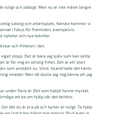
e roligt och jobbigt. Men nu är inte målet längre
ersonlig salong och arbetsplats. Kanske kommer vi
 annat i fokus för framtiden, exempelvis
id nyheter och nya tekniker.
lskar och friheten i det.
 inget stopp. Det är bara jag själv som kan sätta
t är för mig en otrolig frihet. Det är ett stort
älv som anställd nu. Visst, ibland hade det känts
ning innebär. Men då skulle jag nog känna att jag
ar under flera år. Det som hjälpt henne mycket
förmåga att be om hjälp när det behövs.
v. Gör det du är bra på och tycker är roligt. Ta hjälp
 av en coach har hjälpt mig massor. Bjud även in