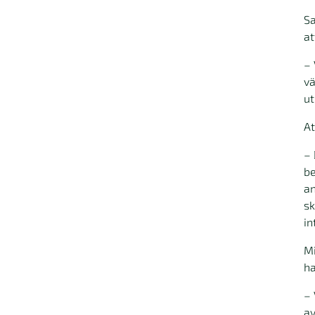
Sa
at
– 
vä
ut
At
– 
be
an
sk
in
Mi
ha
– 
av