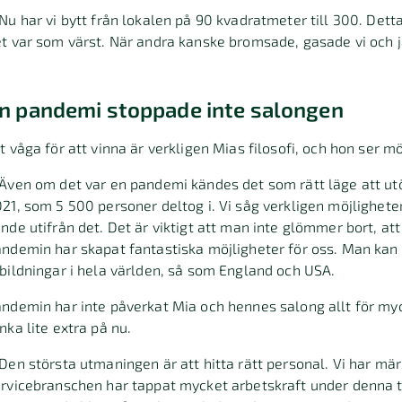
Nu har vi bytt från lokalen på 90 kvadratmeter till 300. Dett
t var som värst. När andra kanske bromsade, gasade vi och jag
n pandemi stoppade inte salongen
t våga för att vinna är verkligen Mias filosofi, och hon ser m
Även om det var en pandemi kändes det som rätt läge att utök
21, som 5 500 personer deltog i. Vi såg verkligen möjlighete
nde utifrån det. Det är viktigt att man inte glömmer bort, att
ndemin har skapat fantastiska möjligheter för oss. Man kan 
bildningar i hela världen, så som England och USA.
ndemin har inte påverkat Mia och hennes salong allt för my
nka lite extra på nu.
Den största utmaningen är att hitta rätt personal. Vi har m
rvicebranschen har tappat mycket arbetskraft under denna ti