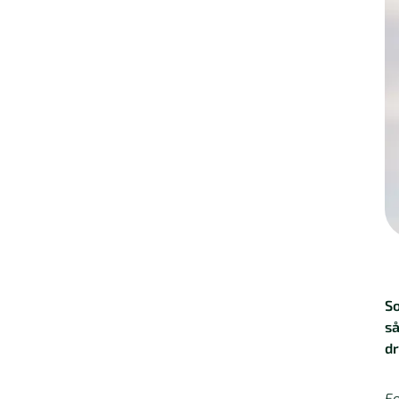
So
så
dr
Fo