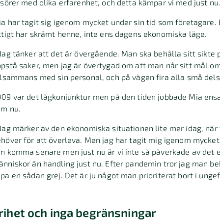
isörer med olika erfarenhet, och detta kämpar vi med just nu
a har tagit sig igenom mycket under sin tid som företagare
ktigt har skrämt henne, inte ens dagens ekonomiska läge.
Jag tänker att det är övergående. Man ska behålla sitt sikte 
pstå saker, men jag är övertygad om att man når sitt mål om 
llsammans med sin personal, och på vägen fira alla små del
09 var det lågkonjunktur men på den tiden jobbade Mia ensa
om nu.
Jag märker av den ekonomiska situationen lite mer idag, när v
höver för att överleva. Men jag har tagit mig igenom mycket
n komma senare men just nu är vi inte så påverkade av det e
nniskor än handling just nu. Efter pandemin tror jag man beh
pa en sådan grej. Det är ju något man prioriterat bort i ungef
rihet och inga begränsningar