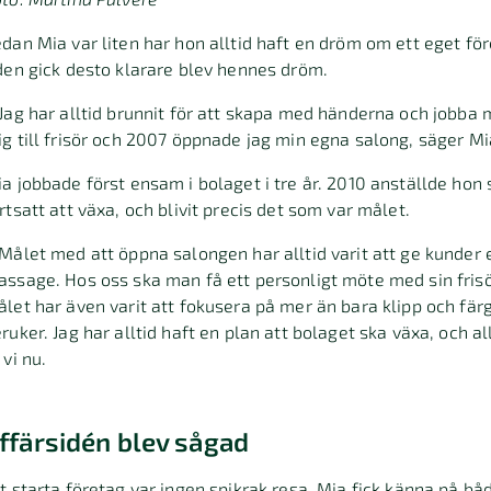
dan Mia var liten har hon alltid haft en dröm om ett eget för
den gick desto klarare blev hennes dröm.
Jag har alltid brunnit för att skapa med händerna och jobba m
g till frisör och 2007 öppnade jag min egna salong, säger M
a jobbade först ensam i bolaget i tre år. 2010 anställde hon 
rtsatt att växa, och blivit precis det som var målet.
Målet med att öppna salongen har alltid varit att ge kunder e
ssage. Hos oss ska man få ett personligt möte med sin frisö
let har även varit att fokusera på mer än bara klipp och fär
ruker. Jag har alltid haft en plan att bolaget ska växa, och all
 vi nu.
ffärsidén blev sågad
t starta företag var ingen spikrak resa, Mia fick känna på 