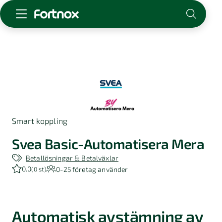
Starta företag
Skaffa Fortnox
För redovisningsbyrån
Kunskap & inspiration
Smart koppling
Logga in
Kontakt
Svea Basic-Automatisera Mera
Om Fortnox
Betallösningar & Betalväxlar
Karriär
0.0
0-25
företag använder
(
0 st
)
Kontakt
Automatisk avstämning av