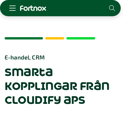
Starta företag
Skaffa Fortnox
För redovisningsbyrån
Kunskap & inspiration
E-handel, CRM
smarta
Logga in
Kontakt
kopplingar från
Om Fortnox
Karriär
cloudify aps
Kontakt