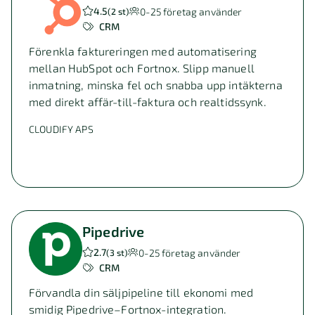
4.5
0-25
företag använder
(
2 st
)
CRM
Förenkla faktureringen med automatisering
mellan HubSpot och Fortnox. Slipp manuell
inmatning, minska fel och snabba upp intäkterna
med direkt affär-till-faktura och realtidssynk.
CLOUDIFY APS
Pipedrive
2.7
0-25
företag använder
(
3 st
)
CRM
Förvandla din säljpipeline till ekonomi med
smidig Pipedrive–Fortnox-integration.