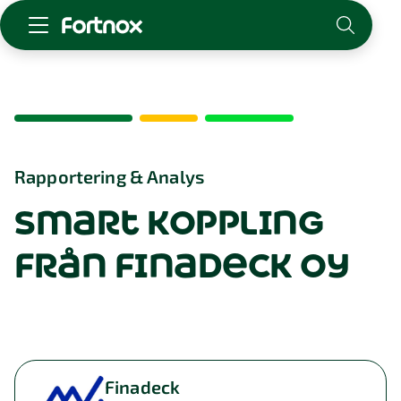
Starta företag
Skaffa Fortnox
För redovisningsbyrån
Kunskap & inspiration
Rapportering & Analys
smart koppling
Logga in
Kontakt
från finadeck oy
Om Fortnox
Karriär
Kontakt
Finadeck