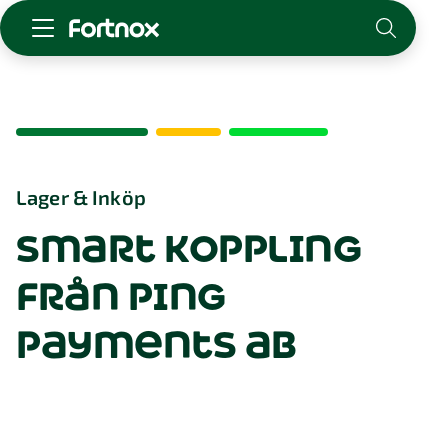
Starta företag
Skaffa Fortnox
För redovisningsbyrån
Kunskap & inspiration
Lager & Inköp
smart koppling
Logga in
Kontakt
från ping
Om Fortnox
Karriär
payments ab
Kontakt